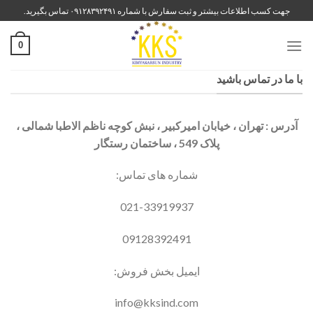
رش
جهت کسب اطلاعات بیشتر و ثبت سفارش با شماره ۰۹۱۲۸۳۹۲۴۹۱ تماس بگیرید.
ه
حتوا
0
با ما در تماس باشید
آدرس : تهران ، خیابان امیرکبیر ، نبش کوچه ناظم الاطبا شمالی ،
پلاک 549 ، ساختمان رستگار
شماره های تماس:
021-33919937
09128392491
ایمیل بخش فروش:
info@kksind.com