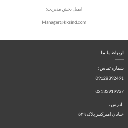
ایمیل بخش مدیریت:
Manager@kksind.com
ارتباط با ما
شماره تماس :
09128392491
02133919937
آدرس :
خیابان امیرکبیر پلاک ۵۴۹