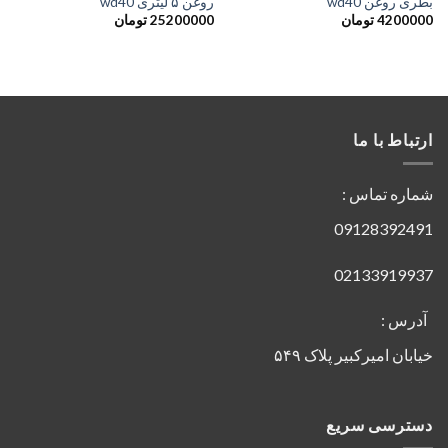
بطری روغن wd40
روغن ۵ لیتری wd40
4200000
تومان
25200000
تومان
ارتباط با ما
شماره تماس :
09128392491
02133919937
آدرس :
خیابان امیرکبیر پلاک ۵۴۹
دسترسی سریع