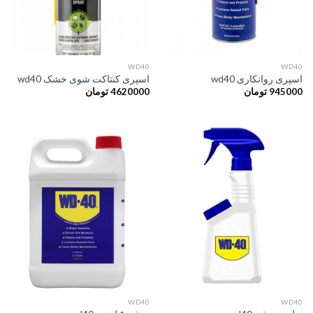
WD40
WD40
اسپری روانکاری wd40
اسپری کنتاکت شوی خشک wd40
945000
تومان
4620000
تومان
WD40
WD40