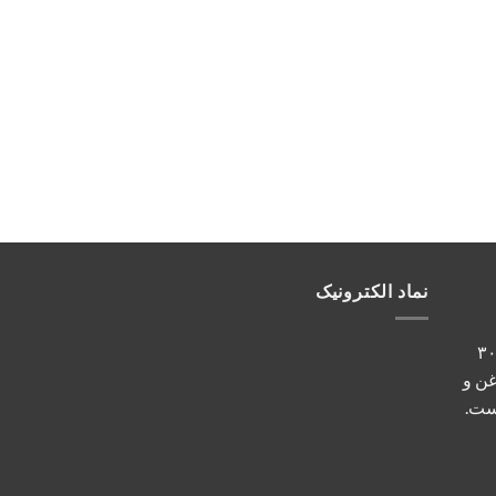
نماد الکترونیک
کت کیمیاکارسان با بیش از ۳۰
غن و
ست.