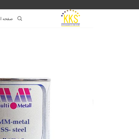
رش
ه
صفحه ا
حتوا