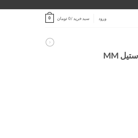
0
ورود
سبد خرید /
0
تومان
چسب مولتی متال استیل MM