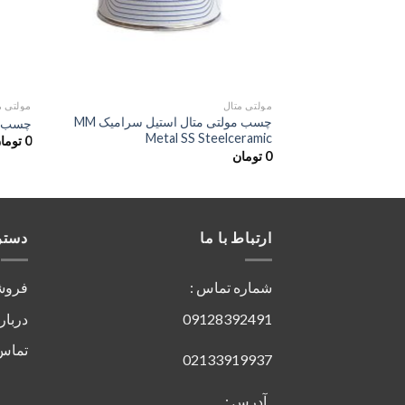
مولتی متال
مولتی م
چسب مولتی متال استیل سرامیک MM
چسب مولتی 
Metal SS Steelceramic
0
توما
0
تومان
ارتباط با ما
دستر
شماره تماس :
فروش
09128392491
دربار
تماس 
02133919937
آدرس :