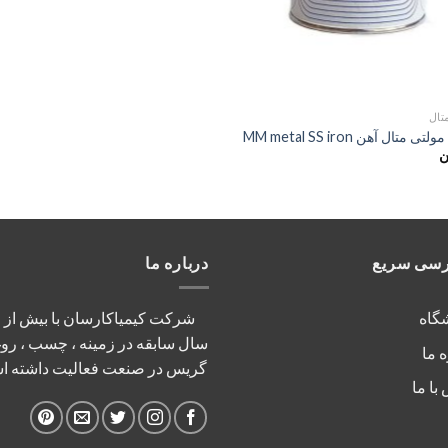
تال
متال آهن MM metal SS iron
ن
سی سریع
درباره ما
گاه
شر
سال سابقه در زمینه ، چسب ، رو
ه ما
گریس در صنعت فعالیت داشته ا
با ما