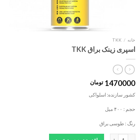
خانه
/
TKK
اسپری زینک براق TKK
1470000
تومان
کشور سازنده: اسلواکی
حجم : ۴۰۰ میل
رنگ : طوسی براق
اسپری زینک براق TKK عدد
افزودن به سبد خرید