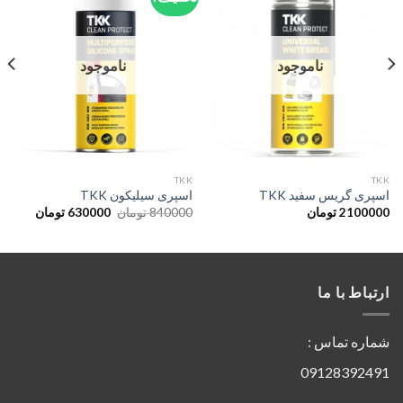
ناموجود
ناموجود
TKK
TKK
اسپری گریس سفید TKK
اسپری سیلیکون TKK
2100000
تومان
840000
تومان
630000
تومان
ارتباط با ما
شماره تماس :
09128392491